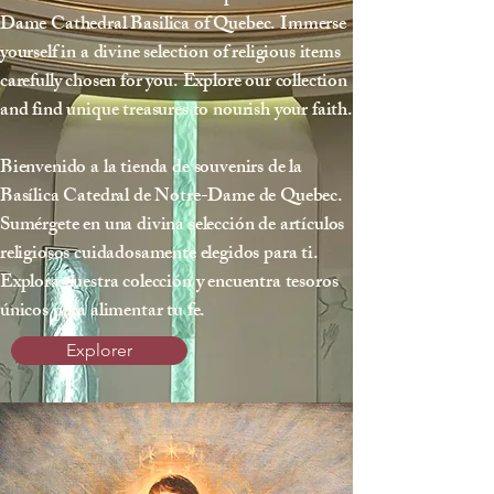
Dame Cathedral Basilica of Quebec. Immerse
yourself in a divine selection of religious items
carefully chosen for you. Explore our collection
and find unique treasures to nourish your faith.
Bienvenido a la tienda de souvenirs de la
Basílica Catedral de Notre-Dame de Quebec.
Sumérgete en una divina selección de artículos
religiosos cuidadosamente elegidos para ti.
Explora nuestra colección y encuentra tesoros
únicos para alimentar tu fe.
Explorer