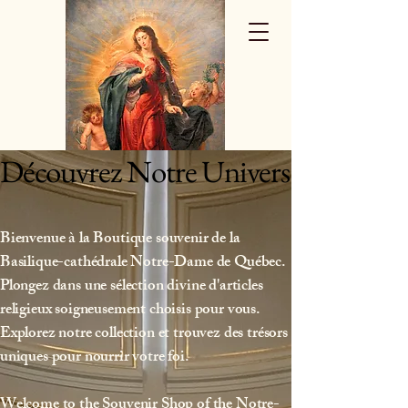
Découvrez Notre Univers
Découvrez Notre Univers
Bienvenue à la Boutique souvenir de la
Basilique-cathédrale Notre-Dame de Québec.
Plongez dans une sélection divine d'articles
religieux soigneusement choisis pour vous.
Explorez notre collection et trouvez des trésors
uniques pour nourrir votre foi.
Welcome to the Souvenir Shop of the Notre-