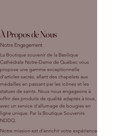
À Propos de Nous
Notre Engagement
La Boutique souvenir de la Basilique
Cathédrale Notre-Dame de Québec vous
propose une gamme exceptionnelle
d'articles sacrés, allant des chapelets aux
médailles en passant par les icônes et les
statues de saints. Nous nous engageons à
offrir des produits de qualité adaptés à tous,
avec un service d'allumage de bougies en
ligne unique. Par la Boutique Souvenirs
NDDQ.
Notre mission est d'enrichir votre expérience